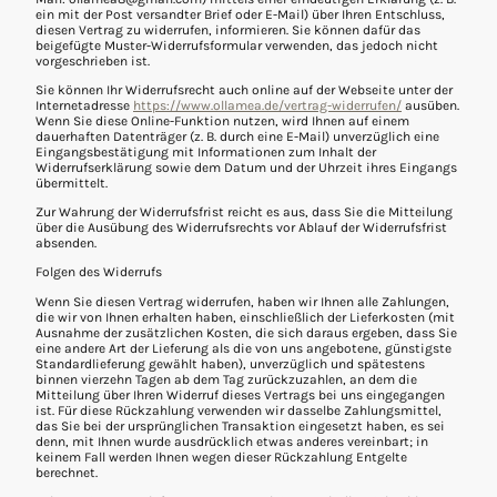
ein mit der Post versandter Brief oder E-Mail) über Ihren Entschluss,
diesen Vertrag zu widerrufen, informieren. Sie können dafür das
beigefügte Muster-Widerrufsformular verwenden, das jedoch nicht
vorgeschrieben ist.
Sie können Ihr Widerrufsrecht auch online auf der Webseite unter der
Internetadresse
https://www.ollamea.de/vertrag-widerrufen/
ausüben.
Wenn Sie diese Online-Funktion nutzen, wird Ihnen auf einem
dauerhaften Datenträger (z. B. durch eine E-Mail) unverzüglich eine
Eingangsbestätigung mit Informationen zum Inhalt der
Widerrufserklärung sowie dem Datum und der Uhrzeit ihres Eingangs
übermittelt.
Zur Wahrung der Widerrufsfrist reicht es aus, dass Sie die Mitteilung
über die Ausübung des Widerrufsrechts vor Ablauf der Widerrufsfrist
absenden.
Folgen des Widerrufs
Wenn Sie diesen Vertrag widerrufen, haben wir Ihnen alle Zahlungen,
die wir von Ihnen erhalten haben, einschließlich der Lieferkosten (mit
Ausnahme der zusätzlichen Kosten, die sich daraus ergeben, dass Sie
eine andere Art der Lieferung als die von uns angebotene, günstigste
Standardlieferung gewählt haben), unverzüglich und spätestens
binnen vierzehn Tagen ab dem Tag zurückzuzahlen, an dem die
Mitteilung über Ihren Widerruf dieses Vertrags bei uns eingegangen
ist. Für diese Rückzahlung verwenden wir dasselbe Zahlungsmittel,
das Sie bei der ursprünglichen Transaktion eingesetzt haben, es sei
denn, mit Ihnen wurde ausdrücklich etwas anderes vereinbart; in
keinem Fall werden Ihnen wegen dieser Rückzahlung Entgelte
berechnet.