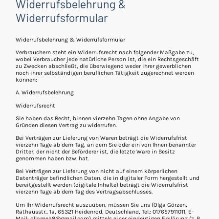
Widerrufsbelehrung &
Widerrufsformular
Widerrufsbelehrung & Widerrufsformular
Verbrauchern steht ein Widerrufsrecht nach folgender Maßgabe zu,
wobei Verbraucher jede natürliche Person ist, die ein Rechtsgeschäft
zu Zwecken abschließt, die überwiegend weder ihrer gewerblichen
noch ihrer selbständigen beruflichen Tätigkeit zugerechnet werden
können:
A. Widerrufsbelehrung
Widerrufsrecht
Sie haben das Recht, binnen vierzehn Tagen ohne Angabe von
Gründen diesen Vertrag zu widerrufen.
Bei Verträgen zur Lieferung von Waren beträgt die Widerrufsfrist
vierzehn Tage ab dem Tag, an dem Sie oder ein von Ihnen benannter
Dritter, der nicht der Beförderer ist, die letzte Ware in Besitz
genommen haben bzw. hat.
Bei Verträgen zur Lieferung von nicht auf einem körperlichen
Datenträger befindlichen Daten, die in digitaler Form hergestellt und
bereitgestellt werden (digitale Inhalte) beträgt die Widerrufsfrist
vierzehn Tage ab dem Tag des Vertragsabschlusses.
Um Ihr Widerrufsrecht auszuüben, müssen Sie uns (Olga Görzen,
Rathausstr., 1a, 65321 Heidenrod, Deutschland, Tel.: 017657911011, E-
Mail: ollamea8@gmail.com) mittels einer eindeutigen Erklärung (z. B.